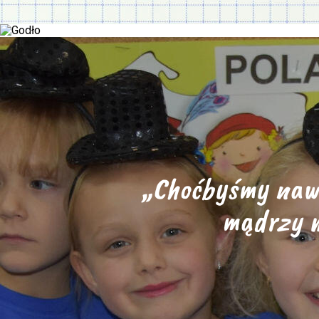
„Choćbyśmy nawe
mądrzy m