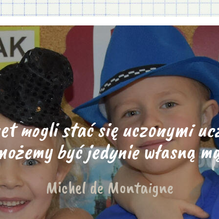
t mogli stać się uczonymi ucz
ożemy być jedynie własną mą
Michel de Montaigne