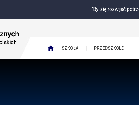
"By się rozwijać potrzebuję innych ludz
SZKOŁA
PRZEDSZKOLE