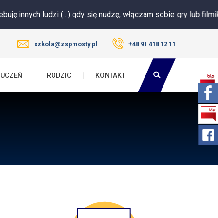
i (...) gdy się nudzę, włączam sobie gry lub filmik. Nie potrafię i
szkola@zspmosty.pl
+48 91 418 12 11
UCZEŃ
RODZIC
KONTAKT