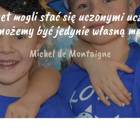
t mogli stać się uczonymi ucz
ożemy być jedynie własną mą
Michel de Montaigne