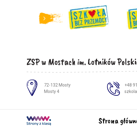
ZSP w Mostach im. Lotników Polski
Adres pocztowy:
72-132 Mosty
+48 91
Mosty 4
szkol
Strona główn