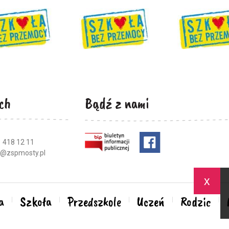
ch
Bądź z nami
 418 12 11
a@zspmosty.pl
x
a
Szkoła
Przedszkole
Uczeń
Rodzic