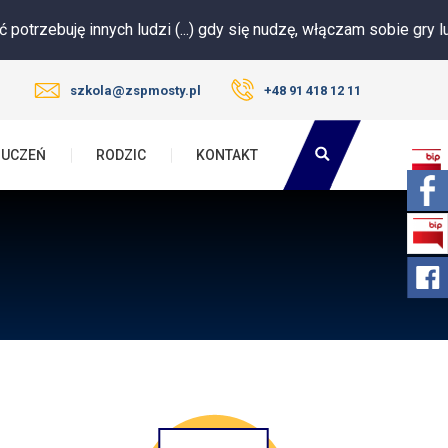
 innych ludzi (...) gdy się nudzę, włączam sobie gry lub filmik. Nie
szkola@zspmosty.pl
+48 91 418 12 11
UCZEŃ
RODZIC
KONTAKT