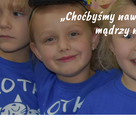
„Choćbyśmy nawe
mądrzy m