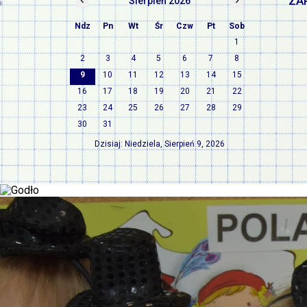
ZA
Sierpień 2026
Ndz
Pn
Wt
Śr
Czw
Pt
Sob
1
2
3
4
5
6
7
8
9
10
11
12
13
14
15
16
17
18
19
20
21
22
23
24
25
26
27
28
29
30
31
Dzisiaj: Niedziela, Sierpień 9, 2026