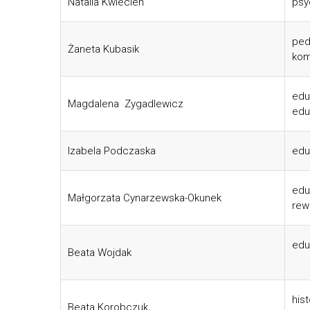
Natalia Kwiecień
psy
ped
Żaneta Kubasik
kom
edu
Magdalena Zygadlewicz
edu
Izabela Podczaska
edu
edu
Małgorzata Cynarzewska-Okunek
rew
edu
Beata Wojdak
his
Beata Korobczuk