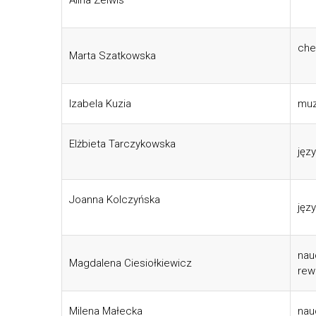
Alina Zelwis
che
Marta Szatkowska
Izabela Kuzia
mu
Elżbieta Tarczykowska
jęz
Joanna Kolczyńska
jęz
nau
Magdalena Ciesiołkiewicz
rew
Milena Małecka
nauc