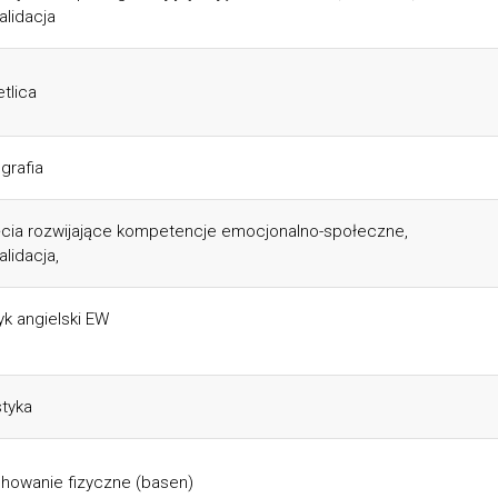
alidacja
etlica
grafia
ęcia rozwijające kompetencje emocjonalno-społeczne,
alidacja,
yk angielski EW
styka
howanie fizyczne (basen)