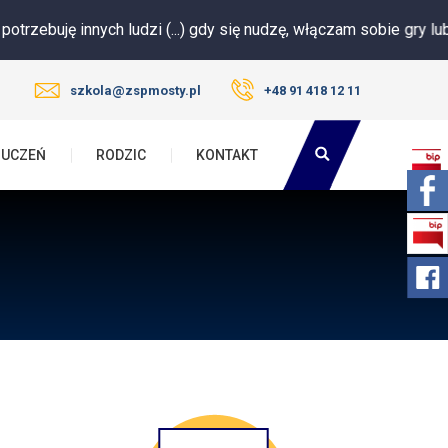
 innych ludzi (...) gdy się nudzę, włączam sobie gry lub filmik. Nie
szkola@zspmosty.pl
+48 91 418 12 11
UCZEŃ
RODZIC
KONTAKT