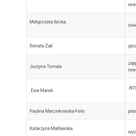
rew
Małgorzata Ilecka
świ
Renata Żak
geo
zaj
Justyna Tomala
rew
jęz
Ewa Marek
Paulina Marcinkowska-Felis
pla
Katarzyna Matławska
wyc