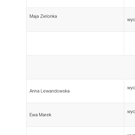
Maja Zielonka
wyc
Przedszkole P
wyc
Anna Lewandowska
wyc
Ewa Marek