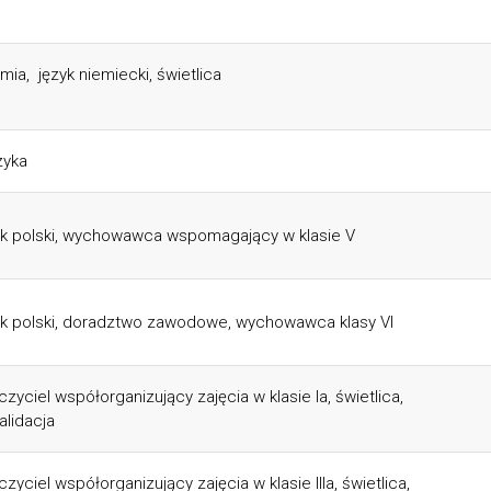
mia, język niemiecki, świetlica
zyka
yk polski, wychowawca wspomagający w klasie V
yk polski, doradztwo zawodowe, wychowawca klasy VI
czyciel współorganizujący zajęcia w klasie Ia, świetlica,
alidacja
zyciel współorganizujący zajęcia w klasie IIIa, świetlica,