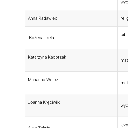
wyc
Anna Radawiec
reli
bib
Bożena Trela
Katarzyna Kacprzak
mat
Marianna Welcz
mat
Joanna Kręciwilk
wyc
jęz