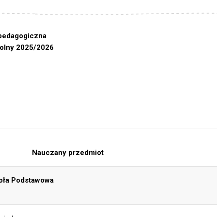
czna
/2026
Nauczany przedmiot
awowa