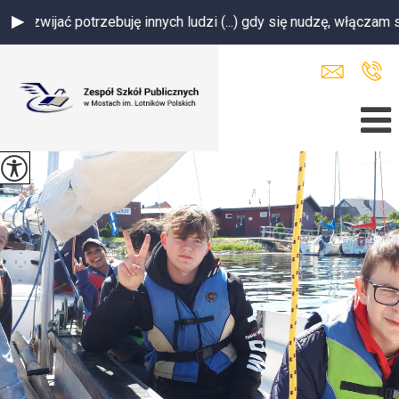
wijać potrzebuję innych ludzi (...) gdy się nudzę, włączam sobie gr