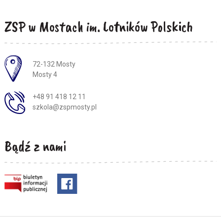
ZSP w Mostach im. Lotników Polskich
Adres pocztowy:
72-132 Mosty
Mosty 4
+48 91 418 12 11
szkola@zspmosty.pl
Bądź z nami