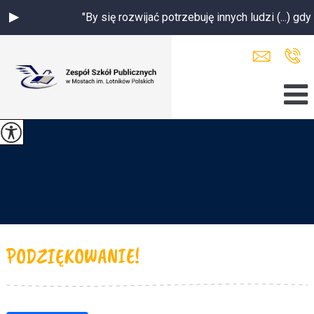
"By się rozwijać potrzebuję innych ludzi (...) gdy s
PODZIĘKOWANIE!