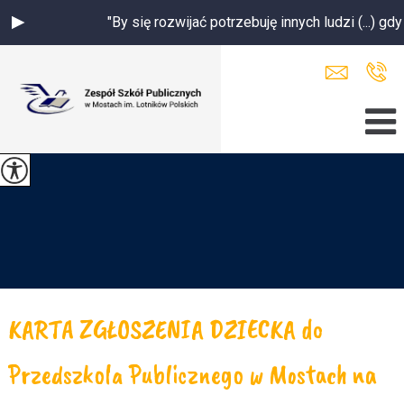
"By się rozwijać potrzebuję innych ludzi (...) gdy s
KARTA ZGŁOSZENIA DZIECKA do
Przedszkola Publicznego w Mostach na