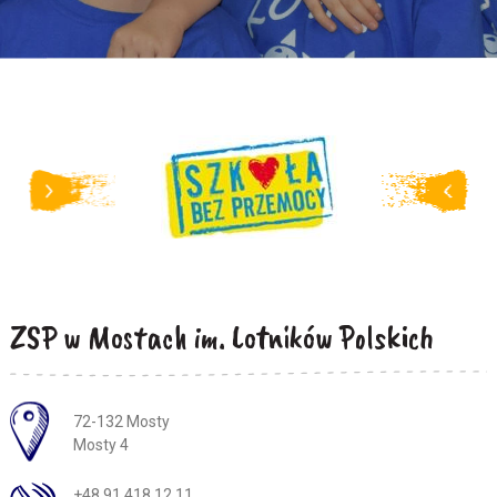
ZSP w Mostach im. Lotników Polskich
Adres pocztowy:
72-132 Mosty
Mosty 4
+48 91 418 12 11