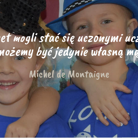
t mogli stać się uczonymi ucz
ożemy być jedynie własną mą
Michel de Montaigne