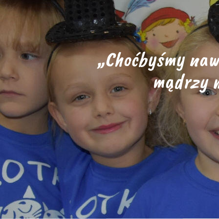
„Choćbyśmy nawe
mądrzy m