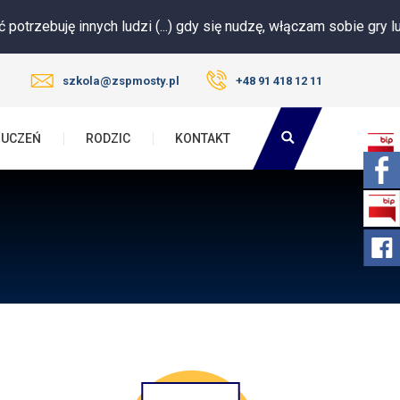
 innych ludzi (...) gdy się nudzę, włączam sobie gry lub filmik. Ni
szkola@zspmosty.pl
+48 91 418 12 11
UCZEŃ
RODZIC
KONTAKT