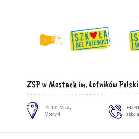
ZSP w Mostach im. Lotników Polski
Adres pocztowy:
72-132 Mosty
+48 91
Mosty 4
szkol