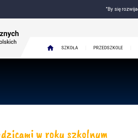
"By się rozwijać potrzebuję
SZKOŁA
PRZEDSZKOLE
dzicami w roku szkolnym