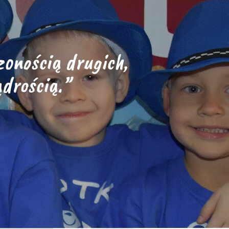
onością drugich,
drością.”