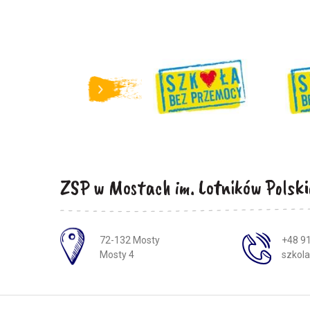
ZSP w Mostach im. Lotników Polski
Adres pocztowy:
72-132 Mosty
+48 91
Mosty 4
szkol