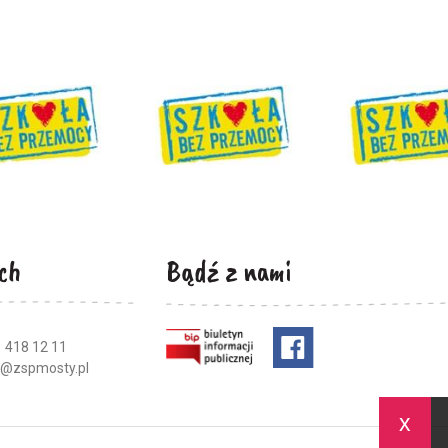
ch
Bądź z nami
 418 12 11
a@zspmosty.pl
x