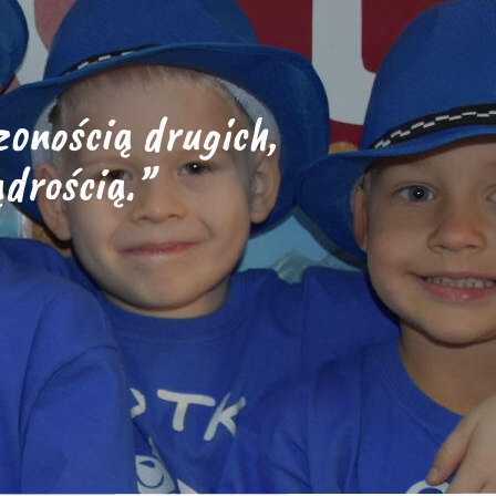
onością drugich,
drością.”