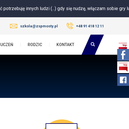
 innych ludzi (...) gdy się nudzę, włączam sobie gry lub filmik. Ni
szkola@zspmosty.pl
+48 91 418 12 11
UCZEŃ
RODZIC
KONTAKT