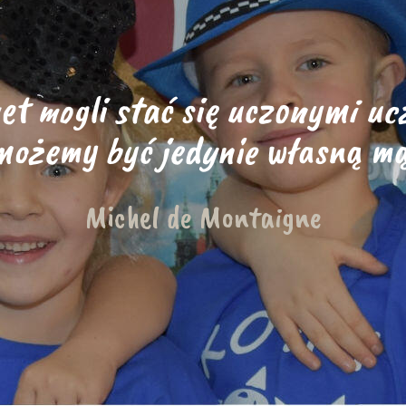
t mogli stać się uczonymi ucz
ożemy być jedynie własną mą
Michel de Montaigne