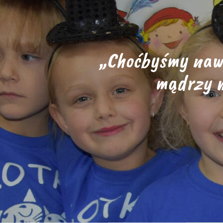
„Choćbyśmy nawe
mądrzy m